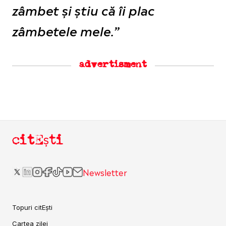
zâmbet și știu că îi plac
zâmbetele mele.”
advertisment
citEști
Newsletter
Topuri citEști
Cartea zilei