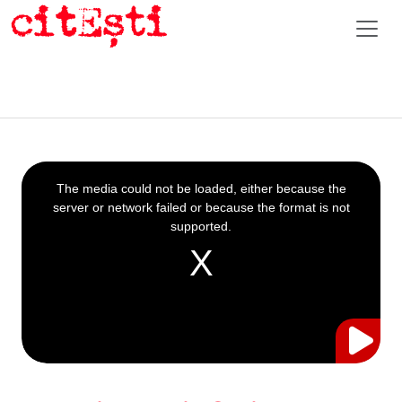
This
is
a
The media could not be loaded, either because the
modal
window.
server or network failed or because the format is not
supported.