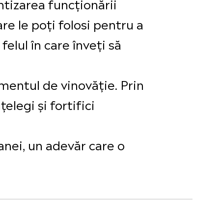
ntizarea funcționării
re le poți folosi pentru a
elul în care înveți să
mentul de vinovăție. Prin
elegi și fortifici
anei, un adevăr care o