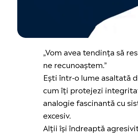
„Vom avea tendința să res
ne recunoaștem.”
Ești într-o lume asaltată d
cum îți protejezi integrit
analogie fascinantă cu sis
excesiv.
Alții își îndreaptă agresiv