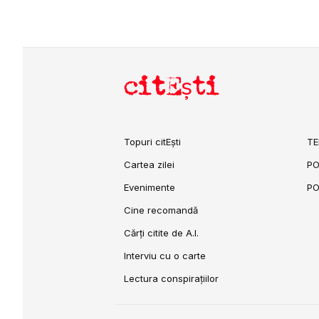
citEști
Topuri citEști
TE
Cartea zilei
PO
Evenimente
PO
Cine recomandă
Cărți citite de A.I.
Interviu cu o carte
Lectura conspirațiilor