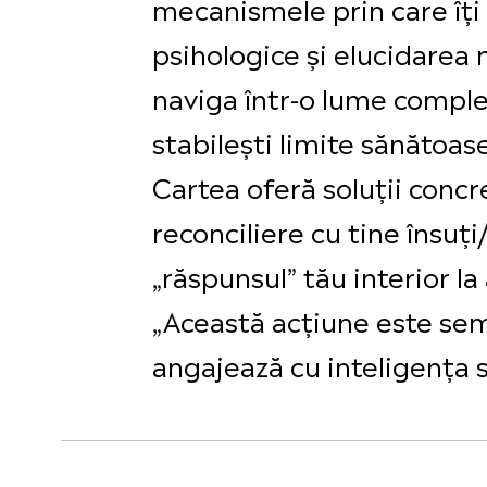
mecanismele prin care îți 
psihologice și elucidarea 
naviga într-o lume complex
stabilești limite sănătoase 
Cartea oferă soluții concr
reconciliere cu tine însuți/
„răspunsul” tău interior la
„Această acțiune este sem
angajează cu inteligența s