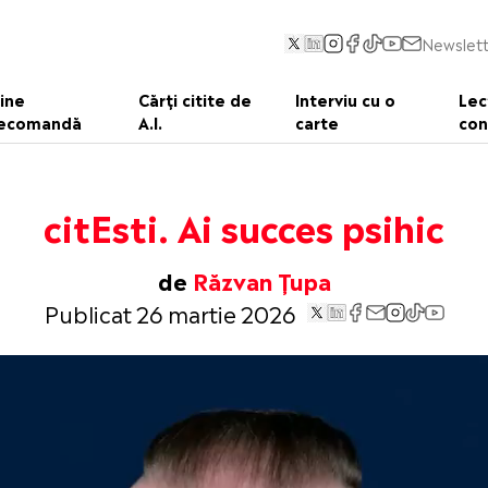
Newslett
ine
Cărți citite de
Interviu cu o
Lec
ecomandă
A.I.
carte
con
citEsti. Ai succes psihic
de
Răzvan Țupa
Publicat 26 martie 2026