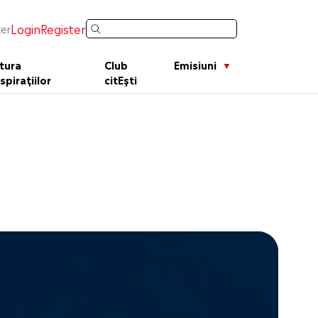
Login
Register
er
tura
Club
Emisiuni
spirațiilor
citEști