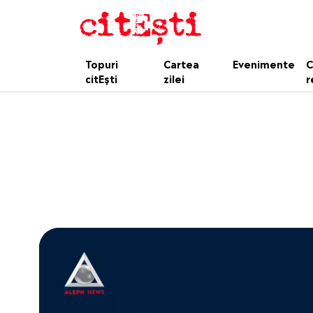
Topuri
Cartea
Evenimente
C
citEști
zilei
r