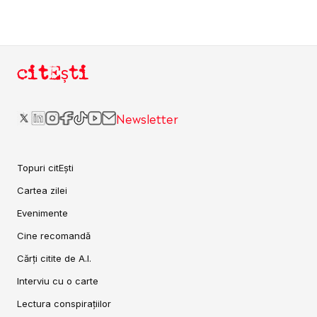
citEști
Newsletter
Topuri citEști
Cartea zilei
Evenimente
Cine recomandă
Cărți citite de A.I.
Interviu cu o carte
Lectura conspirațiilor