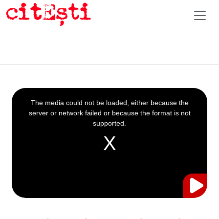
This
is
a
The media could not be loaded, either because the
modal
window.
server or network failed or because the format is not
supported.