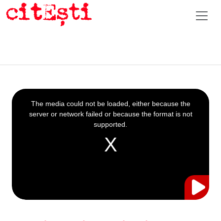
This
is
a
The media could not be loaded, either because the
modal
window.
server or network failed or because the format is not
supported.