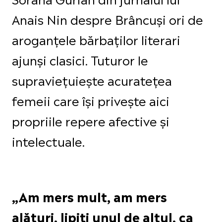
Anais Nin despre Brâncuși ori de
aroganțele bărbaților literari
ajunși clasici. Tuturor le
supraviețuiește acuratețea
femeii care își privește aici
propriile repere afective și
intelectuale.
„Am mers mult, am mers
alături, lipiți unul de altul, ca