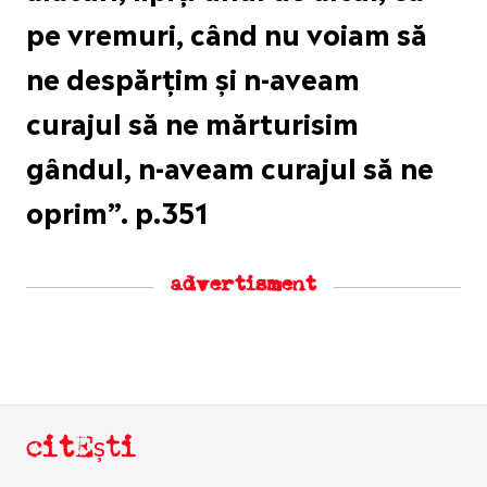
pe vremuri, când nu voiam să
ne despărțim și n-aveam
curajul să ne mărturisim
gândul, n-aveam curajul să ne
oprim”. p.351
advertisment
citEști