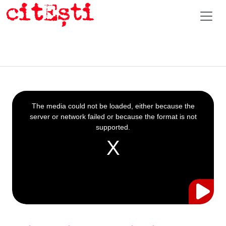
This
is
a
The media could not be loaded, either because the
modal
window.
server or network failed or because the format is not
supported.