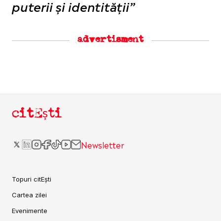
puterii și identității”
advertisment
citEști
Newsletter
Topuri citEști
Cartea zilei
Evenimente