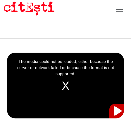
This
is
a
The media could not be loaded, either because the
modal
window.
server or network failed or because the format is not
supported.