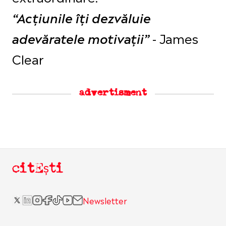
“Acțiunile îți dezvăluie
- James
adevăratele motivații”
Clear
advertisment
citEști
Newsletter