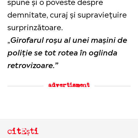
spune și o poveste despre
demnitate, curaj și supraviețuire
surprinzătoare.
„
Girofarul roșu al unei mașini de
poliție se tot rotea în oglinda
retrovizoare.”
advertisment
citEști