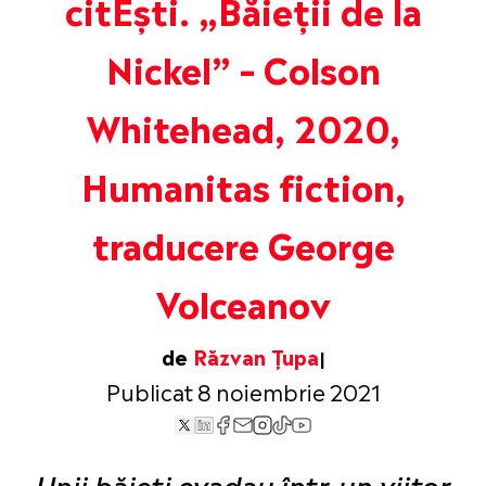
citEști. „Băieții de la
Nickel” – Colson
Whitehead, 2020,
Humanitas fiction,
traducere George
Volceanov
de
Răzvan Țupa
Publicat 8 noiembrie 2021
„
Unii băieți evadau într-un viitor