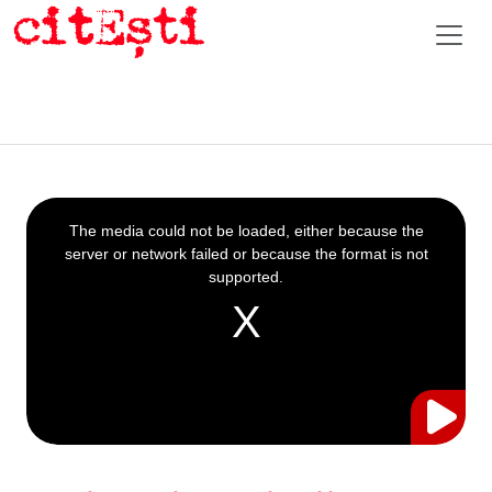
This
is
a
The media could not be loaded, either because the
modal
window.
server or network failed or because the format is not
supported.