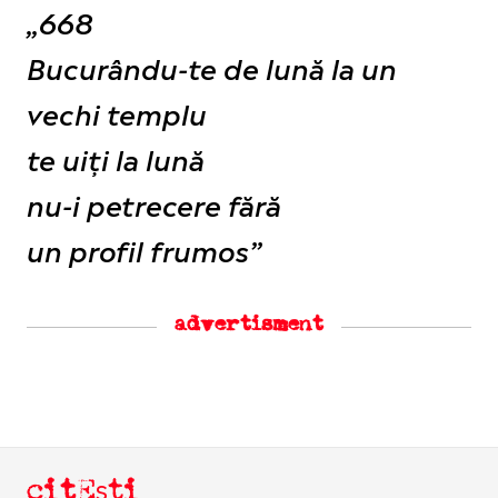
„668
Bucurându-te de lună la un
vechi templu
te uiți la lună
nu-i petrecere fără
un profil frumos”
advertisment
citEști