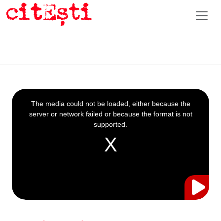
This
is
a
The media could not be loaded, either because the
modal
window.
server or network failed or because the format is not
supported.