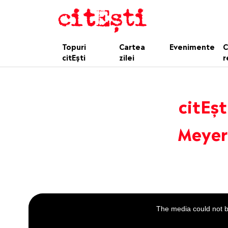
Topuri
Cartea
Evenimente
C
citEști
zilei
r
citEșt
Meyer
This
is
a
The media could not be
modal
window.