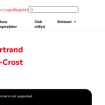
Login
Register
er
tura
Club
Emisiuni
spirațiilor
citEști
ertrand
-Crost
ormat is not supported.