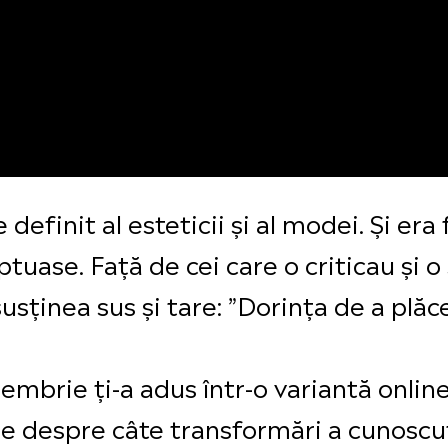
definit al esteticii și al modei. Și era
ptuase. Față de cei care o criticau și
 susținea sus și tare: ”Dorința de a pl
mbrie ți-a adus într-o variantă onlin
idee despre câte transformări a cunosc