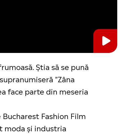
 frumoasă. Știa să se pună
 o supranumiseră ”Zâna
ăcea face parte din meseria
e Bucharest Fashion Film
ut moda și industria