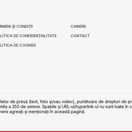
RMENI ȘI CONDIȚII
CARIERE
LITICA DE CONFIDENȚIALITATE
CONTACT
LITICA DE COOKIES
lelor de presă (text, foto și/sau video), purtătoare de drepturi de p
imita a 250 de semne. Spaţiile şi URL-ul/hyperlink-ul nu sunt luate în c
enii agreaţi şi menţionaţi în această pagină.