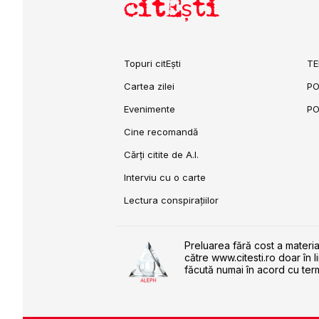
citEști
Topuri citEști
TE
Cartea zilei
PO
Evenimente
PO
Cine recomandă
Cărți citite de A.I.
Interviu cu o carte
Lectura conspirațiilor
Preluarea fără cost a materia
către www.citesti.ro doar în l
făcută numai în acord cu term