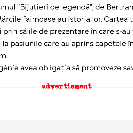
lumul ”Bijutieri de legendă”, de Bertr
ărcile faimoase au istoria lor. Carte
i prin sălile de prezentare în care s-a
 la pasiunile care au aprins capetele î
lm.
Eugénie avea obligația să promoveze sav
advertisment