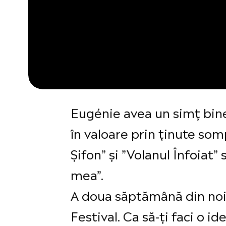
Eugénie avea un simț bine 
în valoare prin ținute som
Șifon” și ”Volanul Înfoiat”
mea”.
A doua săptămână din noie
Festival. Ca să-ți faci o 