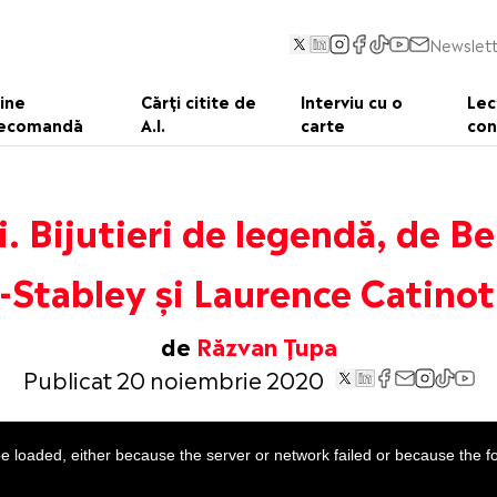
Newslett
ine
Cărți citite de
Interviu cu o
Lec
ecomandă
A.I.
carte
con
i. Bijutieri de legendă, de B
-Stabley și Laurence Catinot
de
Răzvan Țupa
Publicat 20 noiembrie 2020
 loaded, either because the server or network failed or because the f