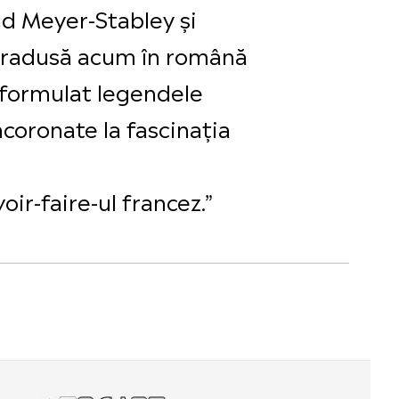
and Meyer-Stabley și
a tradusă acum în română
u formulat legendele
ncoronate la fascinația
oir-faire-ul francez.”