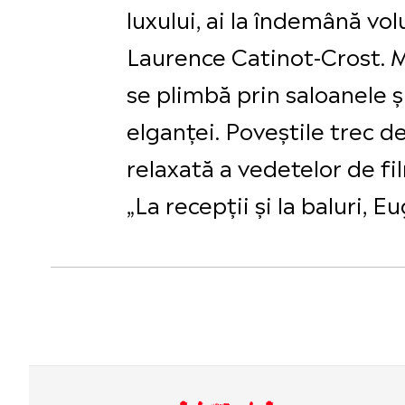
luxului, ai la îndemână vo
Laurence Catinot-Crost. M
se plimbă prin saloanele ș
elganței. Poveștile trec de
relaxată a vedetelor de fi
„La recepții și la baluri, 