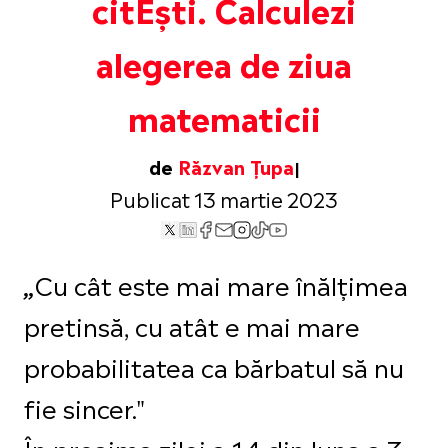
citEști. Calculezi
alegerea de ziua
matematicii
de
Răzvan Țupa
Publicat 13 martie 2023
Cu cât este mai mare înălțimea
„
pretinsă, cu atât e mai mare
probabilitatea ca bărbatul să nu
fie sincer."
În preajma zilei a 14 din luna a 3-