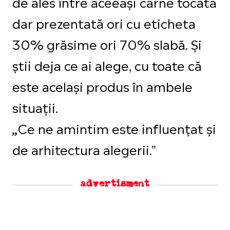
de ales între aceeași carne tocată
dar prezentată ori cu eticheta
30% grăsime ori 70% slabă. Și
știi deja ce ai alege, cu toate că
este același produs în ambele
situații.
Ce ne amintim este influențat și
„
de arhitectura alegerii."
advertisment