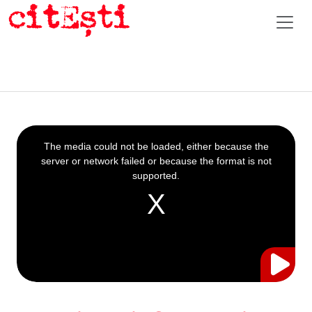
This
is
a
The media could not be loaded, either because the
modal
window.
server or network failed or because the format is not
supported.