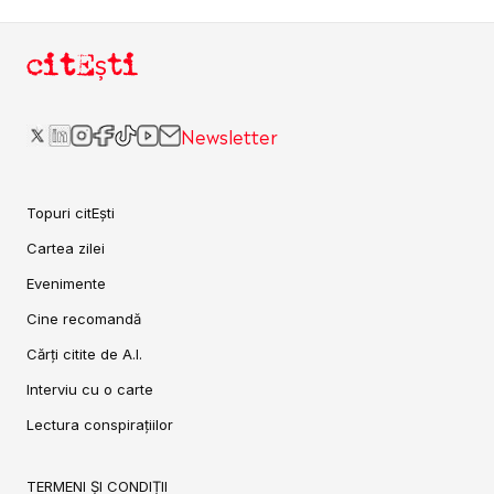
citEști
Newsletter
Topuri citEști
Cartea zilei
Evenimente
Cine recomandă
Cărți citite de A.I.
Interviu cu o carte
Lectura conspirațiilor
TERMENI ȘI CONDIȚII