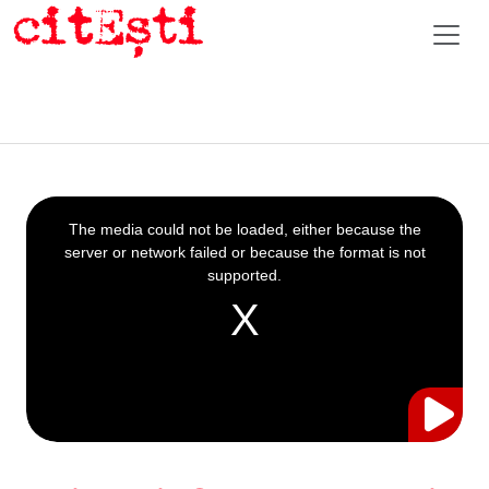
This
is
a
The media could not be loaded, either because the
modal
window.
server or network failed or because the format is not
supported.