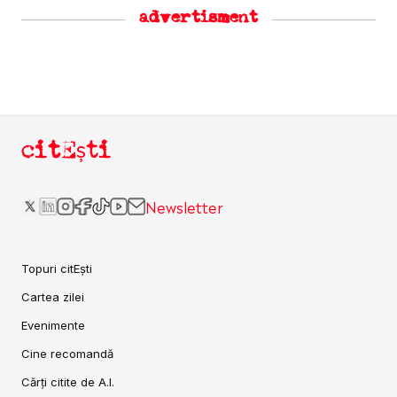
advertisment
citEști
Newsletter
Topuri citEști
Cartea zilei
Evenimente
Cine recomandă
Cărți citite de A.I.