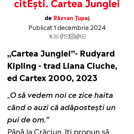
citEști. Cartea Junglei
de
Răzvan Țupa
Publicat 1 decembrie 2024
„Cartea Junglei”- Rudyard
Kipling - trad Liana Ciuche,
ed Cartex 2000, 2023
„
O să vedem noi ce zice haita
când o auzi că adăpostești un
pui de om.”
Până la Crăciun, îți propun să