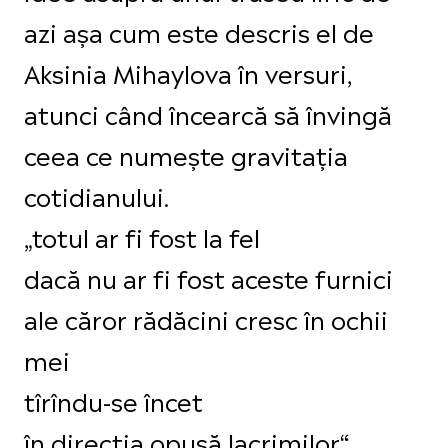
azi așa cum este descris el de
Aksinia Mihaylova în versuri,
atunci când încearcă să învingă
ceea ce numește gravitația
cotidianului.
„totul ar fi fost la fel
dacă nu ar fi fost aceste furnici
ale căror rădăcini cresc în ochii
mei
tîrîndu-se încet
în direcția opusă lacrimilor“.