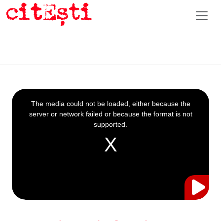
This
is
a
The media could not be loaded, either because the
modal
window.
server or network failed or because the format is not
supported.