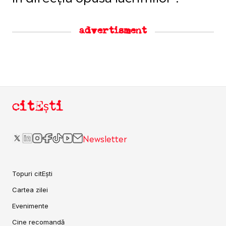
advertisment
citEști
Newsletter
Topuri citEști
Cartea zilei
Evenimente
Cine recomandă