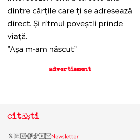
dintre cărțile care ți se adresează
direct. Și ritmul poveștii prinde
viață.
”Așa m-am născut”
advertisment
citEști
Newsletter