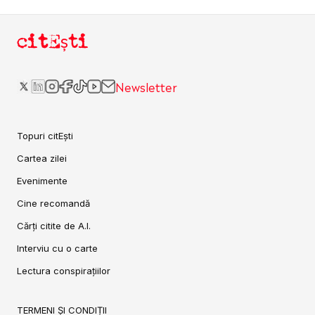
citEști
Newsletter
Topuri citEști
Cartea zilei
Evenimente
Cine recomandă
Cărți citite de A.I.
Interviu cu o carte
Lectura conspirațiilor
TERMENI ȘI CONDIȚII