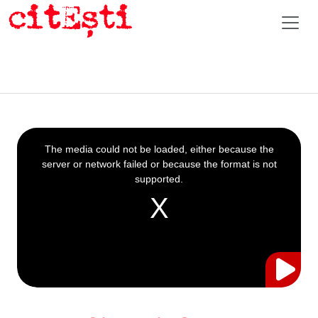
This
is
a
The media could not be loaded, either because the
modal
window.
server or network failed or because the format is not
supported.