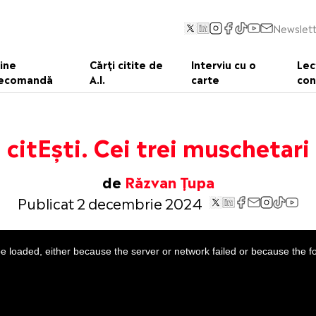
Newslett
ine
Cărți citite de
Interviu cu o
Lec
ecomandă
A.I.
carte
con
citEști. Cei trei muschetari
de
Răzvan Țupa
Publicat 2 decembrie 2024
 loaded, either because the server or network failed or because the f