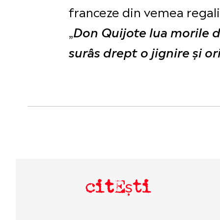
franceze din vemea regalit
„
Don Quijote lua morile de
surâs drept o jignire și o
citEști