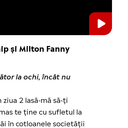
ip și Milton Fanny
ător la ochi, încât nu
n ziua 2 lasă-mă să-ți
as te ține cu sufletul la
i în cotloanele societății