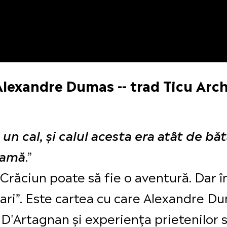
Alexandre Dumas -- trad Ticu Arch
un cal, și calul acesta era atât de băt
.”
eamă
 Crăciun poate să fie o aventură. Dar î
ri”. Este cartea cu care Alexandre Dum
 D'Artagnan și experiența prietenilor să