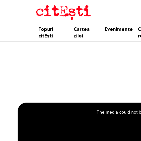
Topuri
Cartea
Evenimente
C
citEști
zilei
r
This
is
a
The media could not be
modal
window.