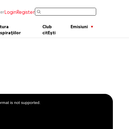
Login
Register
er
tura
Club
Emisiuni
spirațiilor
citEști
ormat is not supported.