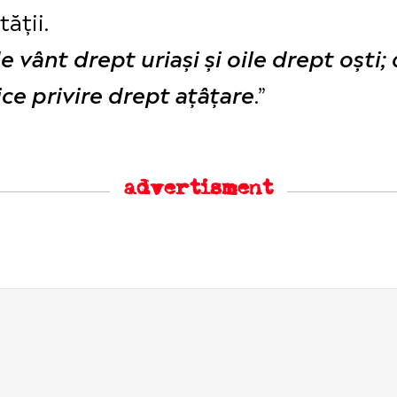
ății.
 vânt drept uriași și oile drept oști;
.”
rice privire drept ațâțare
advertisment