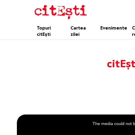
Topuri
Cartea
Evenimente
C
citEști
zilei
r
citEșt
This
is
a
The media could not be
modal
window.