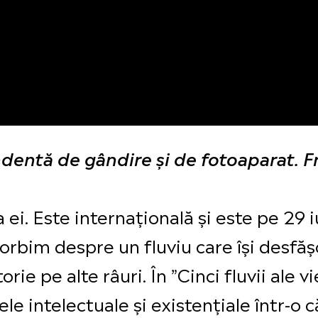
dentă de gândire şi de fotoaparat. F
 ei. Este internațională și este pe 29 i
rbim despre un fluviu care își desfășo
ie pe alte râuri. În ”Cinci fluvii ale vie
e intelectuale și existențiale într-o c