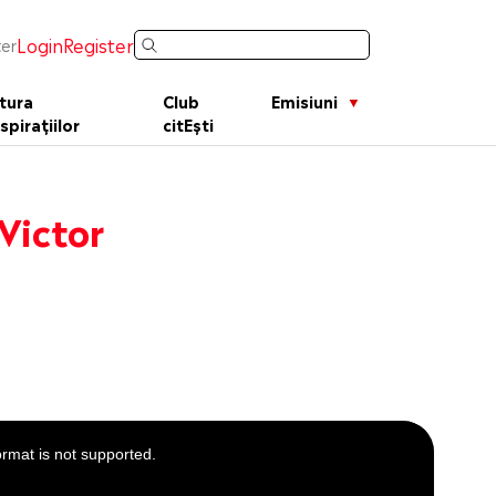
Login
Register
er
tura
Club
Emisiuni
spirațiilor
citEști
 Victor
ormat is not supported.