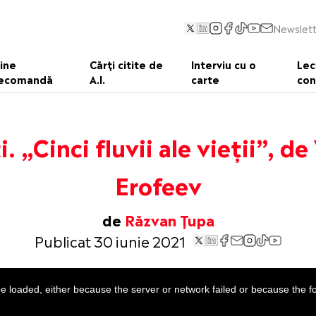
Newslett
ine
Cărți citite de
Interviu cu o
Lec
ecomandă
A.I.
carte
con
i. „Cinci fluvii ale vieții”, de
Erofeev
de
Răzvan Țupa
Publicat 30 iunie 2021
 loaded, either because the server or network failed or because the f