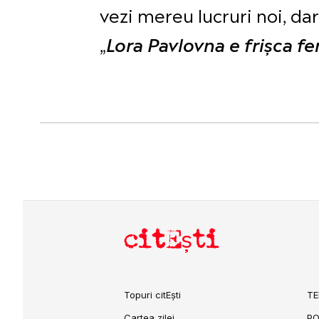
vezi mereu lucruri noi, dar
„
Lora Pavlovna e frişca fe
citEști
Topuri citEști
TE
Cartea zilei
PO