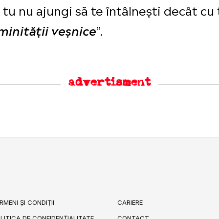
 tu nu ajungi să te întâlnești decât cu t
”.
minităţii veşnice
advertisment
RMENI ȘI CONDIȚII
CARIERE
LITICA DE CONFIDENȚIALITATE
CONTACT