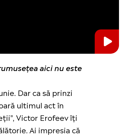
rumuseţea aici nu este
unie. Dar ca să prinzi
ară ultimul act în
ții”, Victor Erofeev îți
ălătorie. Ai impresia că