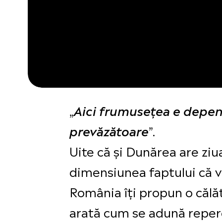
„
Aici frumuseţea e depen
”.
prevăzătoare
Uite că și Dunărea are ziua
dimensiunea faptului că vo
România îți propun o călător
arată cum se adună reperel