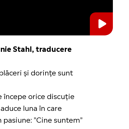
ie Stahl, traducere
plăceri și dorințe sunt
 începe orice discuție
 aduce luna în care
in pasiune: ”Cine suntem”