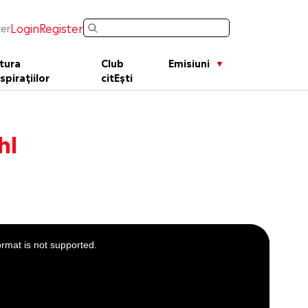
Login
Register
er
tura
Club
Emisiuni
spirațiilor
citEști
hl
ormat is not supported.