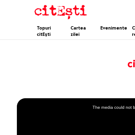
Topuri
Cartea
Evenimente
C
citEști
zilei
r
c
This
is
a
The media could not be
modal
window.