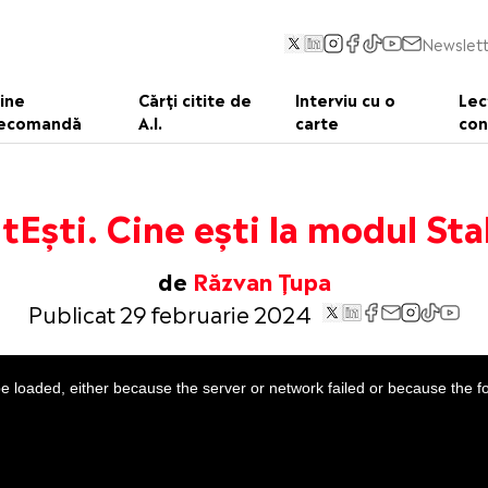
Newslett
ine
Cărți citite de
Interviu cu o
Lec
ecomandă
A.I.
carte
con
itEști. Cine ești la modul Sta
de
Răzvan Țupa
Publicat 29 februarie 2024
 loaded, either because the server or network failed or because the f