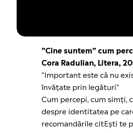
”Cine suntem” cum perc
Cora Radulian, Litera, 2
”Important este că nu exist
învățate prin legături”
Cum percepi, cum simți, cu
despre identitatea pe care
recomandările citEști te p