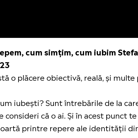
epem, cum simțim, cum iubim Stefan
023
ă o plăcere obiectivă, reală, și multe 
m iubești? Sunt întrebările de la care
 consideri că o ai. Și în acest punct te
oartă printre repere ale identității d