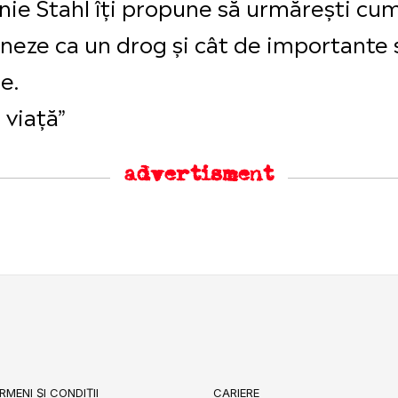
nie Stahl îți propune să urmărești cum 
oneze ca un drog și cât de importante s
e.
 viață”
advertisment
RMENI ȘI CONDIȚII
CARIERE