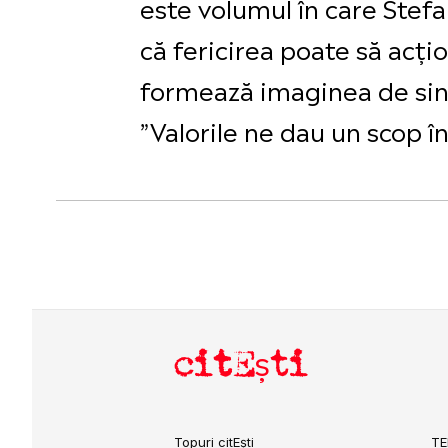
este volumul în care Stefa
că fericirea poate să acți
formează imaginea de sin
”Valorile ne dau un scop în
citEști
Topuri citEști
TE