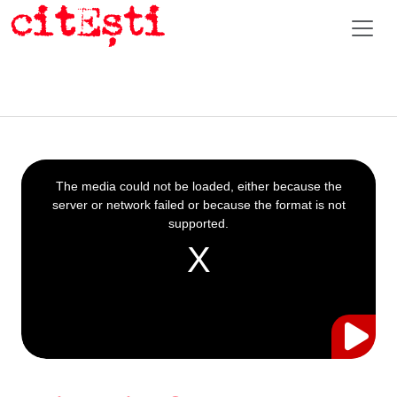
This
is
a
The media could not be loaded, either because the
modal
window.
server or network failed or because the format is not
supported.