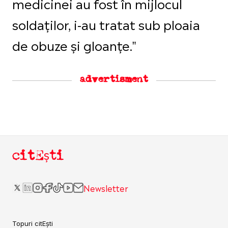
medicinei au fost în mijlocul
soldaților, i-au tratat sub ploaia
de obuze și gloanțe."
advertisment
citEști
Newsletter
Topuri citEști