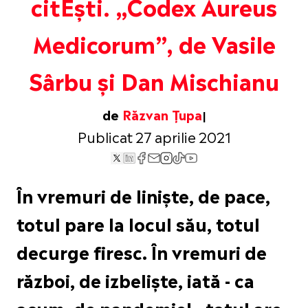
citEști. „Codex Aureus
Medicorum”, de Vasile
Sârbu și Dan Mischianu
de
Răzvan Țupa
Publicat 27 aprilie 2021
În vremuri de liniște, de pace,
totul pare la locul său, totul
decurge firesc. În vremuri de
război, de izbeliște, iată - ca
acum, de pandemie! - totul are