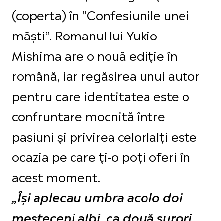
(coperta) în ”Confesiunile unei
măști”. Romanul lui Yukio
Mishima are o nouă ediție în
română, iar regăsirea unui autor
pentru care identitatea este o
confruntare mocnită între
pasiuni și privirea celorlalți este
ocazia pe care ți-o poți oferi în
acest moment.
„Își aplecau umbra acolo doi
mesteceni albi, ca două surori