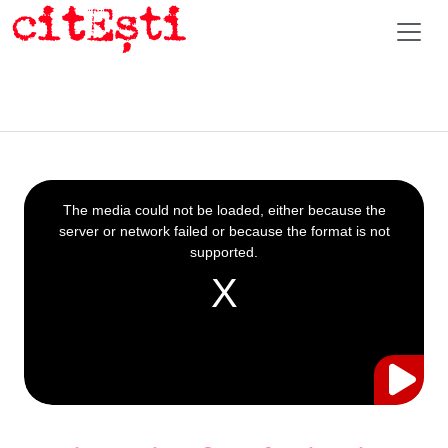
This
is
a
The media could not be loaded, either because the
modal
window.
server or network failed or because the format is not
supported.