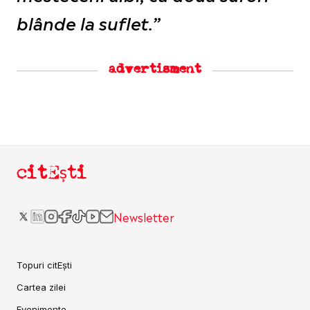
blânde la suflet.”
advertisment
citEști
Newsletter
Topuri citEști
Cartea zilei
Evenimente