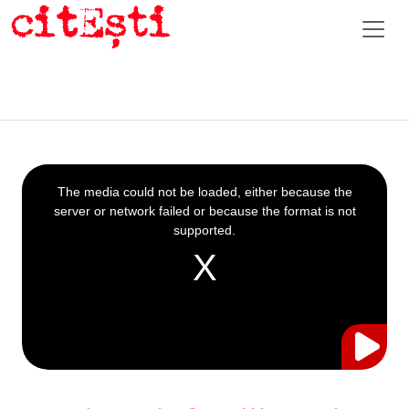
This
is
a
The media could not be loaded, either because the
modal
window.
server or network failed or because the format is not
supported.