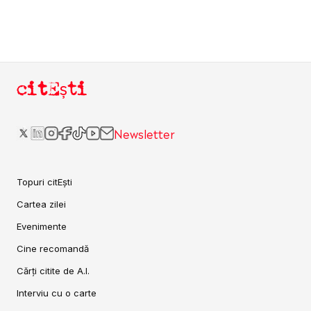
citEști
Newsletter
Topuri citEști
Cartea zilei
Evenimente
Cine recomandă
Cărți citite de A.I.
Interviu cu o carte