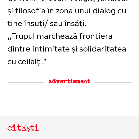
și filosofia în zona unui dialog cu
tine însuți/ sau însăți.
Trupul marchează frontiera
„
dintre intimitate și solidaritatea
cu ceilalți."
advertisment
citEști