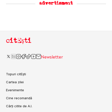
advertisment
citEști
Newsletter
Topuri citEști
Cartea zilei
Evenimente
Cine recomandă
Cărți citite de A.I.