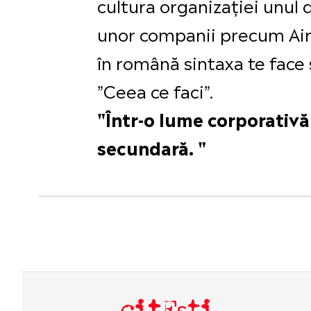
cultura organizației unul 
unor companii precum Airbn
în română sintaxa te face să
”Ceea ce faci”.
"Într-o lume corporativă
secundară. "
citEști