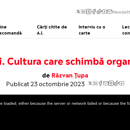
Newslett
ine
Cărți citite de
Interviu cu o
Lec
ecomandă
A.I.
carte
con
i. Cultura care schimbă orga
de
Răzvan Țupa
Publicat 23 octombrie 2023
 loaded, either because the server or network failed or because the f