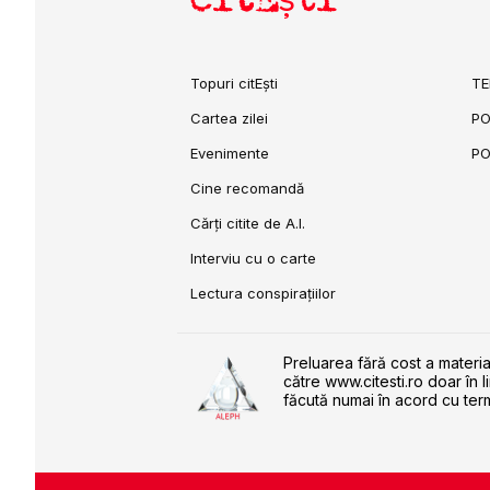
Topuri citEști
TE
Cartea zilei
PO
Evenimente
PO
Cine recomandă
Cărți citite de A.I.
Interviu cu o carte
Lectura conspirațiilor
Preluarea fără cost a materia
către www.citesti.ro doar în l
făcută numai în acord cu term