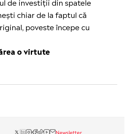
l de investiții din spatele
ști chiar de la faptul că
 original, poveste începe cu
ărea o virtute
Newsletter