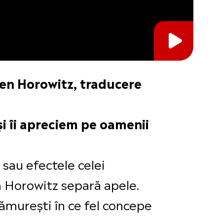
 Ben Horowitz, traducere
și îi apreciem pe oamenii
e sau efectele celei
n Horowitz separă apele.
 lămurești în ce fel concepe