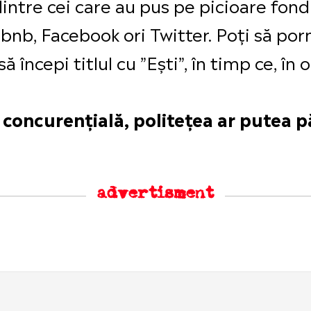
dintre cei care au pus pe picioare fondu
b, Facebook ori Twitter. Poți să porne
 începi titlul cu ”Ești”, în timp ce, în
 concurențială, politețea ar putea p
advertisment