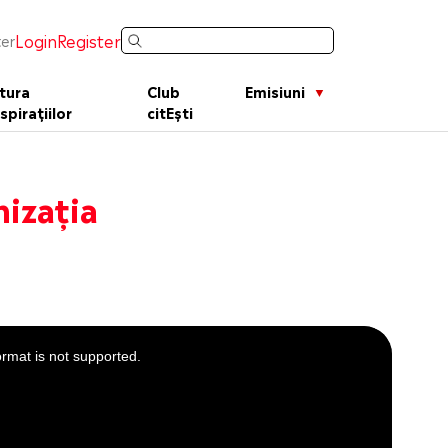
Login
Register
er
tura
Club
Emisiuni
spirațiilor
citEști
nizația
ormat is not supported.