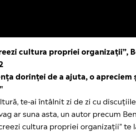
reezi cultura propriei organizații”,
2
nța dorinței de a ajuta, o apreciem 
"
tură, te-ai întâlnit zi de zi cu discuțiil
 vag ar suna asta, un autor precum Be
creezi cultura propriei organizații” te