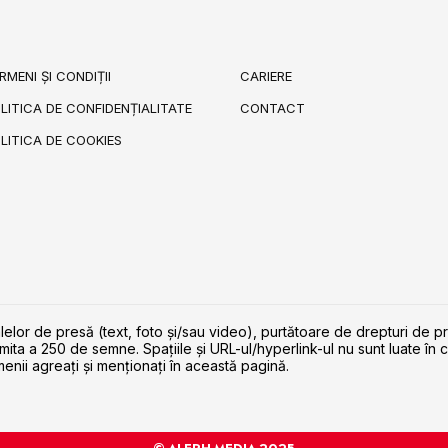
RMENI ȘI CONDIȚII
CARIERE
LITICA DE CONFIDENȚIALITATE
CONTACT
LITICA DE COOKIES
lelor de presă (text, foto și/sau video), purtătoare de drepturi de p
imita a 250 de semne. Spaţiile şi URL-ul/hyperlink-ul nu sunt luate în c
enii agreaţi şi menţionaţi în această pagină.
© ALEPH MEDIA 2025