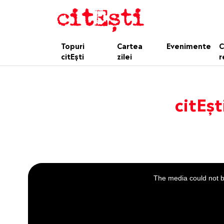
Topuri
Cartea
Evenimente
C
citEști
zilei
r
citEșt
This
is
a
The media could not be
modal
window.