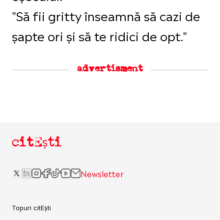
"Să fii gritty înseamnă să cazi de
șapte ori și să te ridici de opt."
advertisment
citEști
Newsletter
Topuri citEști