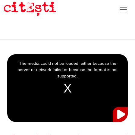
This
is
a
The media could not be loaded, either because the
modal
window.
server or network failed or because the format is not
supported.