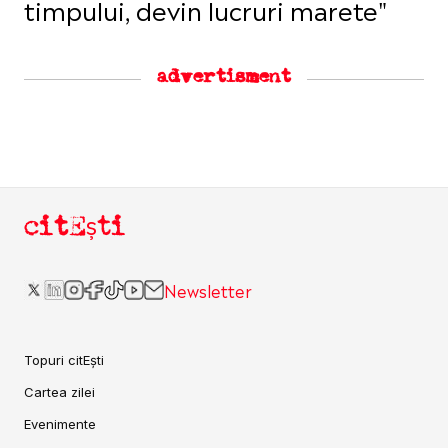
timpului, devin lucruri marete"
advertisment
citEști
Newsletter
Topuri citEști
Cartea zilei
Evenimente