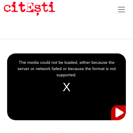
This
is
a
The media could not be loaded, either because the
modal
window.
server or network failed or because the format is not
supported.