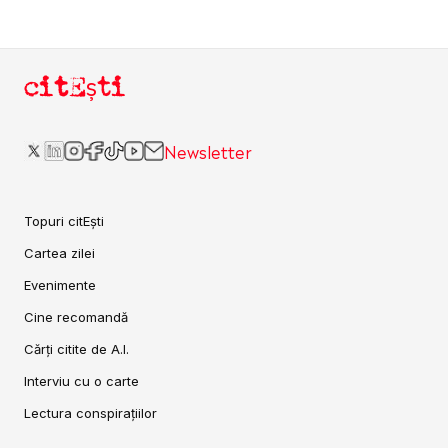
citEști
Newsletter
Topuri citEști
Cartea zilei
Evenimente
Cine recomandă
Cărți citite de A.I.
Interviu cu o carte
Lectura conspirațiilor