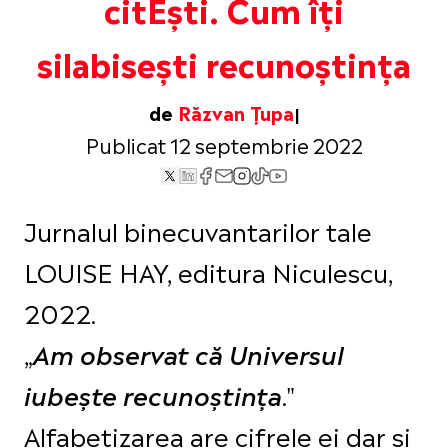
citEști. Cum îți
silabisești recunoștința
de
Răzvan Țupa
Publicat 12 septembrie 2022
Jurnalul binecuvantarilor tale
LOUISE HAY, editura Niculescu,
2022.
„
Am observat că Universul
."
iubește recunoștința
Alfabetizarea are cifrele ei dar și