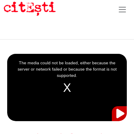
This
is
a
The media could not be loaded, either because the
modal
window.
server or network failed or because the format is not
supported.