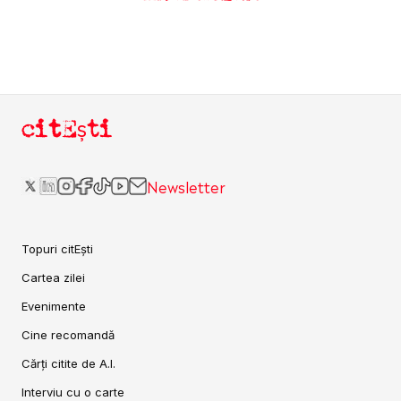
citEști
Newsletter
Topuri citEști
Cartea zilei
Evenimente
Cine recomandă
Cărți citite de A.I.
Interviu cu o carte