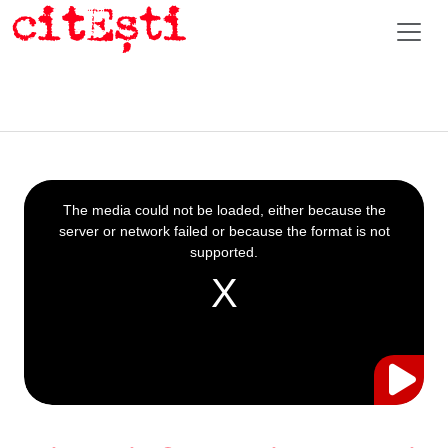
This
is
a
The media could not be loaded, either because the
modal
window.
server or network failed or because the format is not
supported.