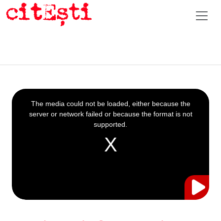
This
is
a
The media could not be loaded, either because the
modal
window.
server or network failed or because the format is not
supported.