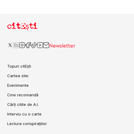
citEști
Newsletter
Topuri citEști
Cartea zilei
Evenimente
Cine recomandă
Cărți citite de A.I.
Interviu cu o carte
Lectura conspirațiilor