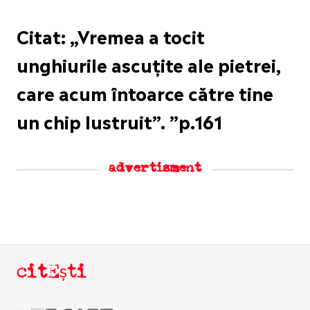
Citat: „Vremea a tocit
unghiurile ascuțite ale pietrei,
care acum întoarce către tine
un chip lustruit”. ”p.161
advertisment
citEști