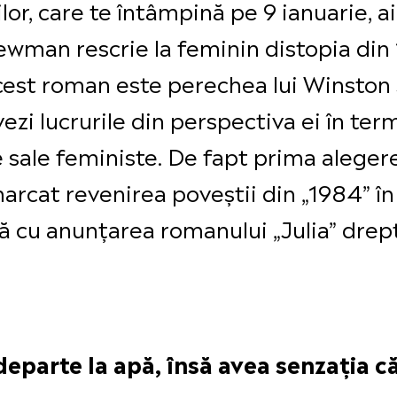
lor, care te întâmpină pe 9 ianuarie, a
 Newman rescrie la feminin distopia din
cest roman este perechea lui Winston S
ezi lucrurile din perspectiva ei în ter
 sale feministe. De fapt prima aleger
arcat revenirea poveștii din „1984” în 
tă cu anunțarea romanului „Julia” dre
 departe la apă, însă avea senzația c