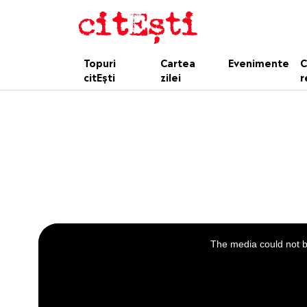
Topuri
Cartea
Evenimente
C
citEști
zilei
r
This
is
a
The media could not be
modal
window.