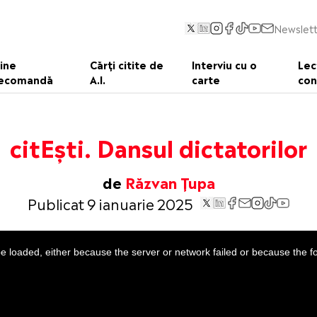
Newslett
ine
Cărți citite de
Interviu cu o
Lec
ecomandă
A.I.
carte
con
citEști. Dansul dictatorilor
de
Răzvan Țupa
Publicat 9 ianuarie 2025
 loaded, either because the server or network failed or because the f