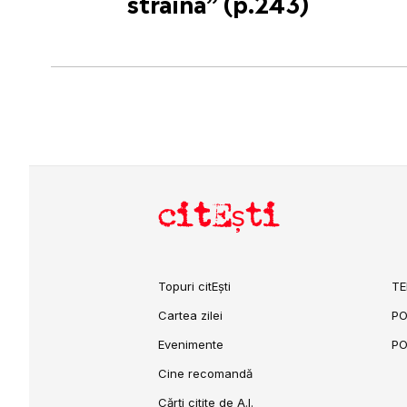
străină” (p.243)
citEști
Topuri citEști
TE
Cartea zilei
PO
Evenimente
PO
Cine recomandă
Cărți citite de A.I.