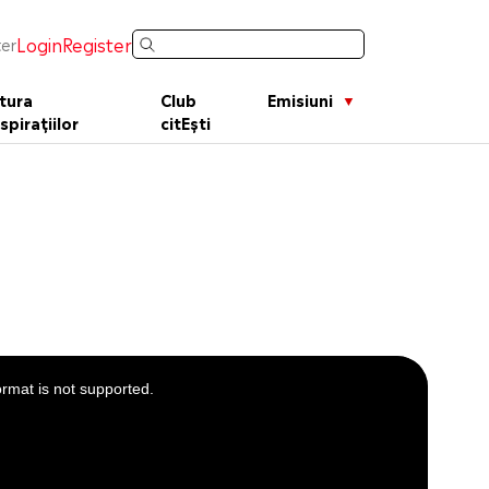
Login
Register
er
tura
Club
Emisiuni
spirațiilor
citEști
ormat is not supported.