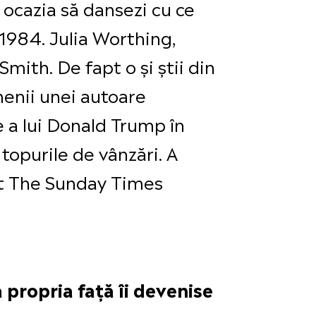
i ocazia să dansezi cu ce
 1984. Julia Worthing,
mith. De fapt o și știi din
menii unei autoare
e a lui Donald Trump în
topurile de vânzări. A
pt The Sunday Times
ă propria față îi devenise