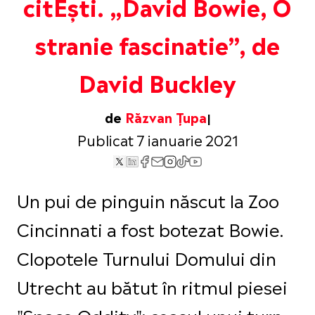
citEști. „David Bowie, O
stranie fascinatie”, de
David Buckley
de
Răzvan Țupa
Publicat 7 ianuarie 2021
Un pui de pinguin născut la Zoo
Cincinnati a fost botezat Bowie.
Clopotele Turnului Domului din
Utrecht au bătut în ritmul piesei
"Space Oddity"; ceasul unui turn