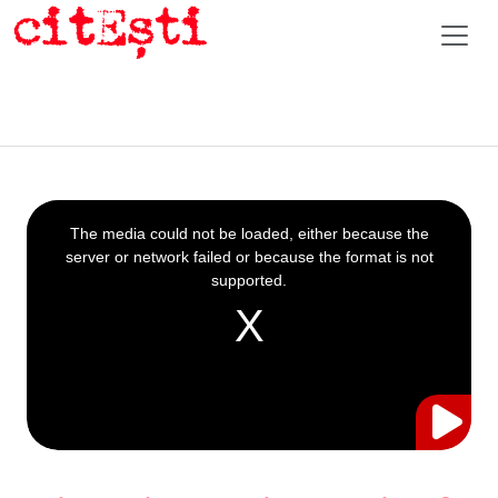
This
is
a
The media could not be loaded, either because the
modal
window.
server or network failed or because the format is not
supported.