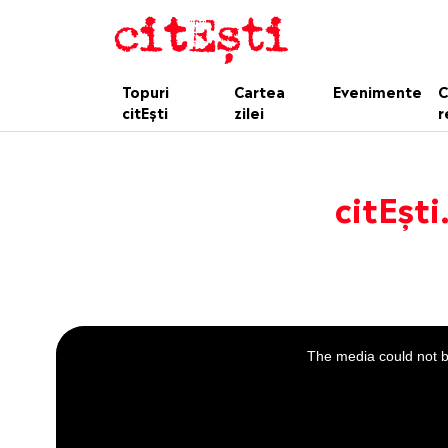
Topuri
Cartea
Evenimente
C
citEști
zilei
r
citEști
This
is
a
The media could not be
modal
window.