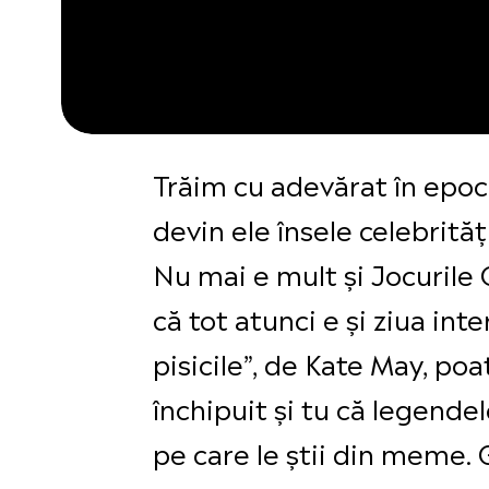
Trăim cu adevărat în epoca
devin ele însele celebrită
Nu mai e mult și Jocurile 
că tot atunci e și ziua in
pisicile”, de Kate May, poa
închipuit și tu că legendel
pe care le știi din meme. 