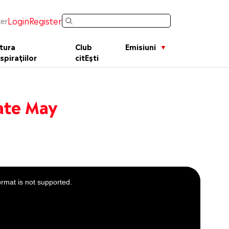
Login
Register
er
tura
Club
Emisiuni
spirațiilor
citEști
Kate May
ormat is not supported.