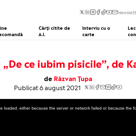
Newslett
ine
Cărți citite de
Interviu cu o
Lec
ecomandă
A.I.
carte
con
. „De ce iubim pisicile”, de 
de
Răzvan Țupa
Publicat 6 august 2021
 loaded, either because the server or network failed or because the f