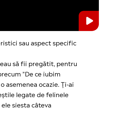
ristici sau aspect specific
eau să fii pregătit, pentru
m precum ”De ce iubim
u o asemenea ocazie. Ți-ai
eștile legate de felinele
 ele siesta câteva