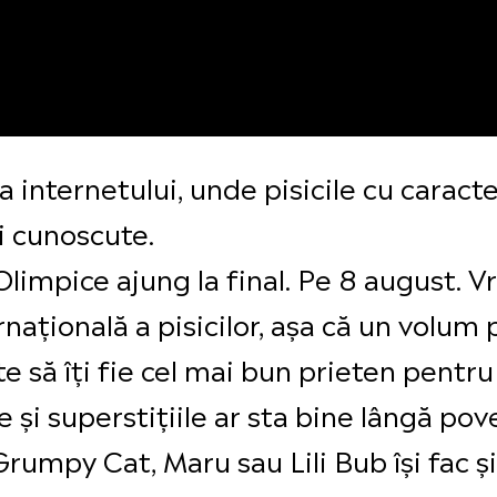
 internetului, unde pisicile cu caracte
ți cunoscute.
Olimpice ajung la final. Pe 8 august. Vr
ternațională a pisicilor, așa că un volu
te să îți fie cel mai bun prieten pentr
e și superstițiile ar sta bine lângă pov
Grumpy Cat, Maru sau Lili Bub își fac și