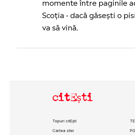
momente între paginile ac
Scoția - dacă găsești o pi
va să vină.
citEști
Topuri citEști
TE
Cartea zilei
PO