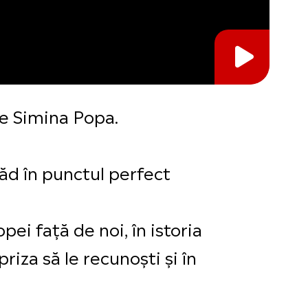
re Simina Popa.
văd în punctul perfect
ei față de noi, în istoria
riza să le recunoști și în