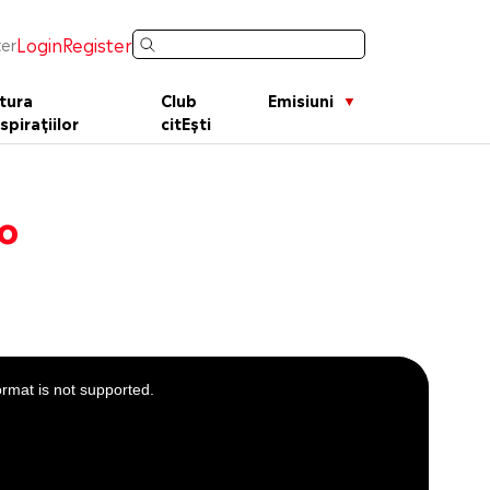
Login
Register
er
tura
Club
Emisiuni
spirațiilor
citEști
go
ormat is not supported.