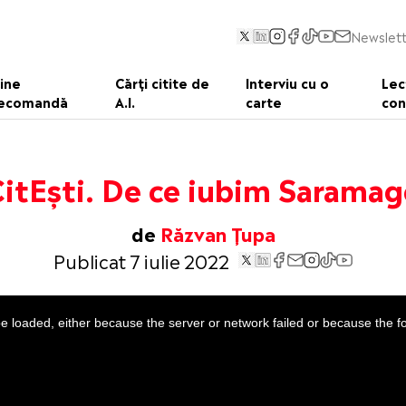
Newslett
ine
Cărți citite de
Interviu cu o
Lec
ecomandă
A.I.
carte
con
itEști. De ce iubim Sarama
de
Răzvan Țupa
Publicat 7 iulie 2022
 loaded, either because the server or network failed or because the f