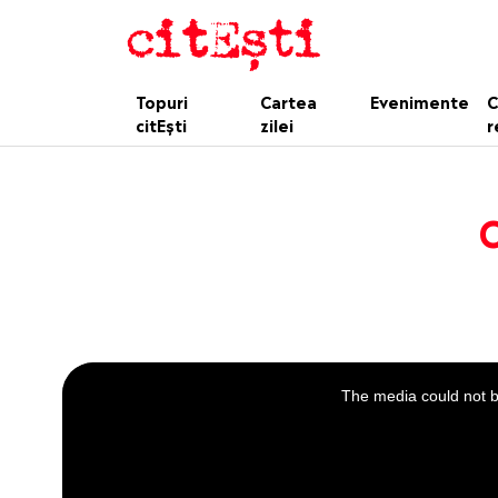
Topuri
Cartea
Evenimente
C
citEști
zilei
r
C
This
is
a
The media could not be
modal
window.