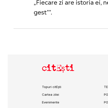
„Fiecare zi are istoria ei,
gest"".
citEști
Topuri citEști
TE
Cartea zilei
PO
Evenimente
PO