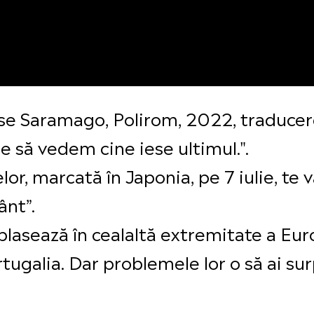
ose Saramago, Polirom, 2022, traduce
re să vedem cine iese ultimul.".
lor, marcată în Japonia, pe 7 iulie, te 
ânt”.
asează în cealaltă extremitate a Europ
rtugalia. Dar problemele lor o să ai surp