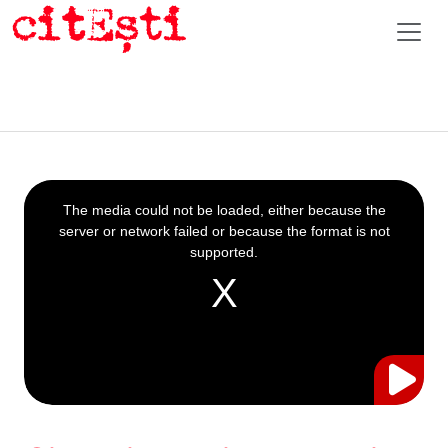
This
is
a
The media could not be loaded, either because the
modal
window.
server or network failed or because the format is not
supported.