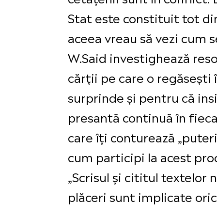
Stat este constituit tot din
aceea vreau să vezi cum s
W.Said investighează resor
cărții pe care o regăsești 
surprinde și pentru că insi
presantă continuă în fieca
care îți conturează „puteril
cum participi la acest pro
„Scrisul și cititul textelor
plăceri sunt implicate oricâ