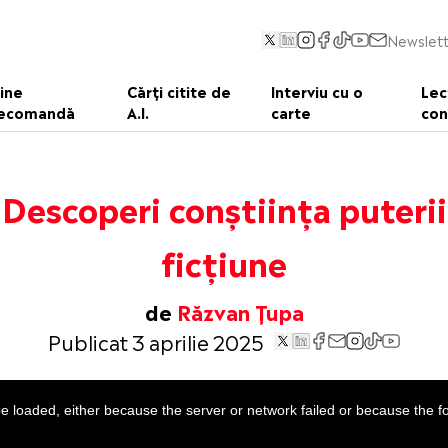
Newslett
ine
Cărți citite de
Interviu cu o
Lec
ecomandă
A.I.
carte
con
 Descoperi conștiința puterii
ficțiune
de
Răzvan Țupa
Publicat 3 aprilie 2025
 loaded, either because the server or network failed or because the f