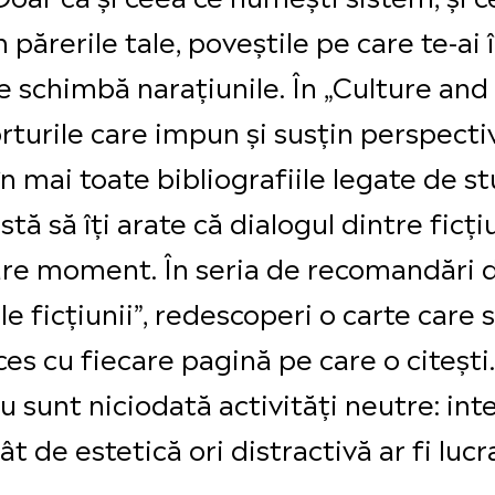
 părerile tale, poveștile pe care te-ai î
e schimbă narațiunile. În „Culture an
turile care impun și susțin perspectiv
în mai toate bibliografiile legate de st
stă să îți arate că dialogul dintre ficț
re moment. În seria de recomandări ded
e ficțiunii”, redescoperi o carte care s
ces cu fiecare pagină pe care o citești.
 nu sunt niciodată activități neutre: int
t de estetică ori distractivă ar fi lucr