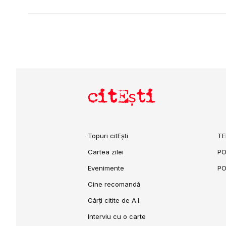
citEști
Topuri citEști
TE
Cartea zilei
PO
Evenimente
PO
Cine recomandă
Cărți citite de A.I.
Interviu cu o carte