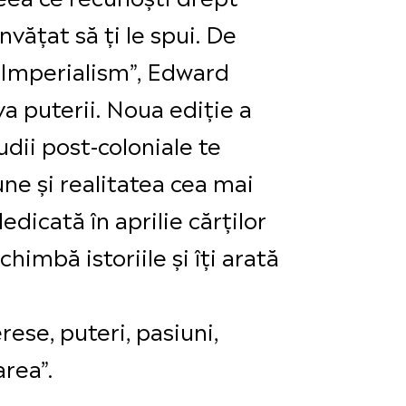
nvățat să ți le spui. De
d Imperialism”, Edward
a puterii. Noua ediție a
udii post-coloniale te
iune și realitatea cea mai
icată în aprilie cărților
chimbă istoriile și îți arată
erese, puteri, pasiuni,
area”.