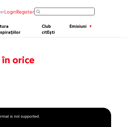
Login
Register
er
tura
Club
Emisiuni
spirațiilor
citEști
 în orice
ormat is not supported.