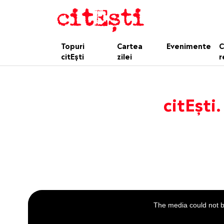
Topuri
Cartea
Evenimente
C
citEști
zilei
r
citEști.
This
is
a
The media could not be
modal
window.