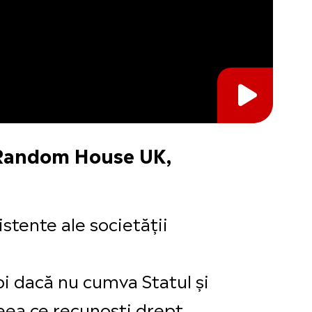
 Random House UK,
stente ale societății
ebi dacă nu cumva Statul și
ceea ce recunoști drept