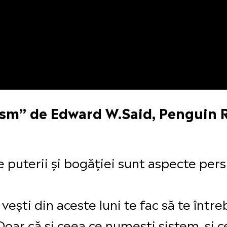
lism” de Edward W.Said, Penguin
 puterii și bogăției sunt aspecte persi
vești din aceste luni te fac să te într
. Doar că și ceea ce numești sistem, și 