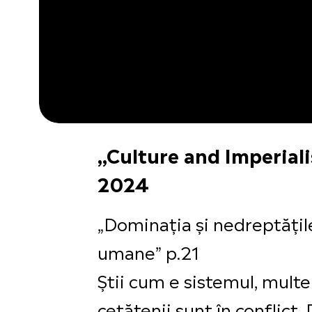
„Culture and Imperia
2024
„Dominația și nedreptățile
umane” p.21
Știi cum e sistemul, multe 
cetățenii sunt în conflict