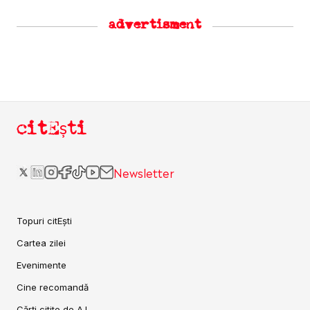
advertisment
citEști
Newsletter
Topuri citEști
Cartea zilei
Evenimente
Cine recomandă
Cărți citite de A.I.