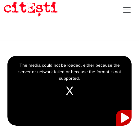
This
is
a
The media could not be loaded, either because the
modal
window.
server or network failed or because the format is not
supported.