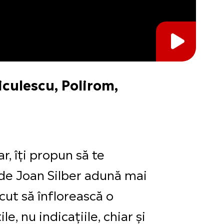
iculescu, Polirom,
r, îți propun să te
 de Joan Silber adună mai
ăcut să înflorească o
e, nu indicațiile, chiar și