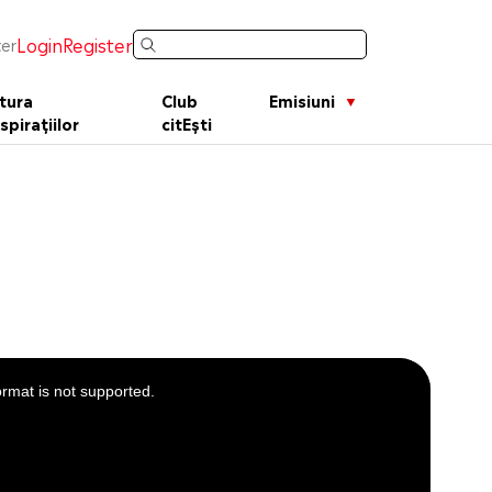
Login
Register
er
tura
Club
Emisiuni
spirațiilor
citEști
ormat is not supported.