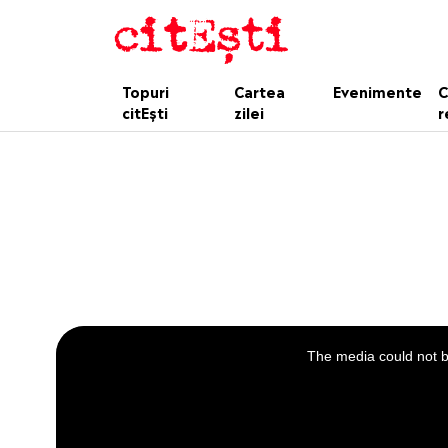
Topuri
Cartea
Evenimente
C
citEști
zilei
r
This
is
a
The media could not be
modal
window.