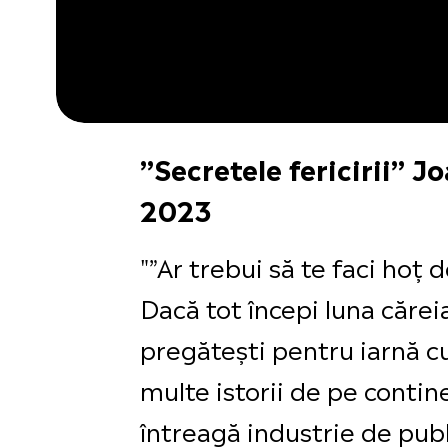
”Secretele fericirii” J
2023
"”Ar trebui să te faci hoț d
Dacă tot începi luna căreia
pregătești pentru iarnă cu
multe istorii de pe contine
întreagă industrie de publi