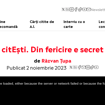
Newslett
ine
Cărți citite de
Interviu cu o
Lec
ecomandă
A.I.
carte
con
citEști. Din fericire e secret
de
Răzvan Țupa
Publicat 2 noiembrie 2023
 loaded, either because the server or network failed or because the f