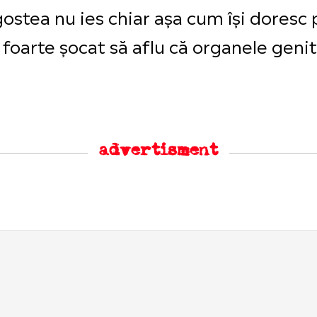
ostea nu ies chiar așa cum își doresc p
oarte șocat să aflu că organele genita
advertisment