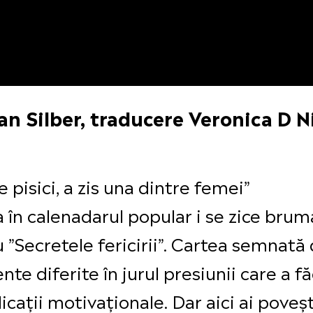
oan Silber, traducere Veronica D N
e pisici, a zis una dintre femei”
 în calenadarul popular i se zice bruma
 ”Secretele fericirii”. Cartea semnată
nte diferite în jurul presiunii care a f
cații motivaționale. Dar aici ai poveștil