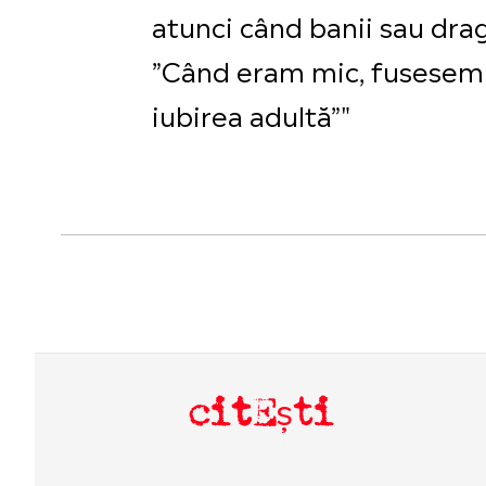
atunci când banii sau drag
”Când eram mic, fusesem f
iubirea adultă”"
citEști