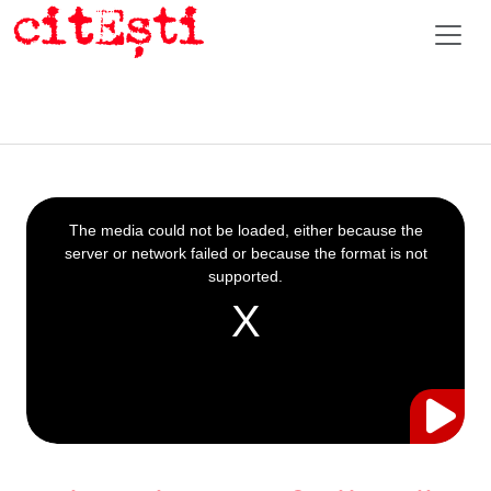
This
is
a
The media could not be loaded, either because the
modal
window.
server or network failed or because the format is not
supported.