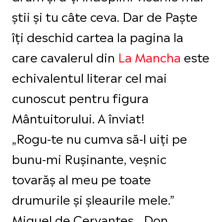
știi și tu câte ceva. Dar de Paște
îți deschid cartea la pagina la
care cavalerul din
La Mancha
este
echivalentul literar cel mai
cunoscut pentru figura
Mântuitorului. A înviat!
„Rogu-te nu cumva să-l uiţi pe
bunu-mi Ruşinante, veşnic
tovarăş al meu pe toate
drumurile şi şleaurile mele.”
Miguel de Cervantes, „Don