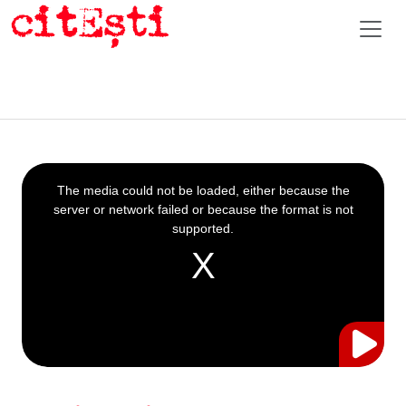
This
is
a
The media could not be loaded, either because the
modal
window.
server or network failed or because the format is not
supported.