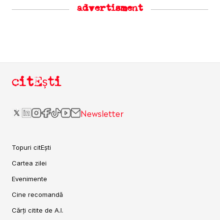
advertisment
citEști
Newsletter
Topuri citEști
Cartea zilei
Evenimente
Cine recomandă
Cărți citite de A.I.