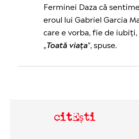
Ferminei Daza că sentimen
eroul lui Gabriel Garcia 
care e vorba, fie de iubiți,
„
”, spuse.
Toată viața
citEști