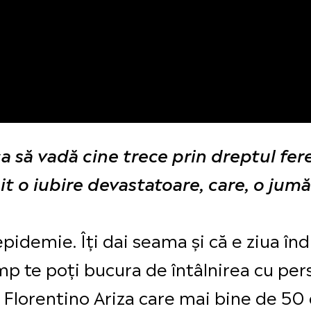
ca să vadă cine trece prin dreptul fere
t o iubire devastatoare, care, o jumă
 epidemie. Îți dai seama și că e ziua îndr
p te poți bucura de întâlnirea cu pers
 Florentino Ariza care mai bine de 50 d