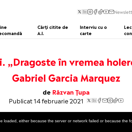
Newslett
ine
Cărți citite de
Interviu cu o
Lec
ecomandă
A.I.
carte
con
i. „Dragoste în vremea holer
Gabriel Garcia Marquez
de
Răzvan Țupa
Publicat 14 februarie 2021
 loaded, either because the server or network failed or because the f