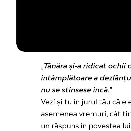
„
Tânăra şi-a ridicat ochii 
întâmplătoare a dezlănțui
”
nu se stinsese încă.
Vezi și tu în jurul tău că e
asemenea vremuri, cât tim
un răspuns în povestea lui