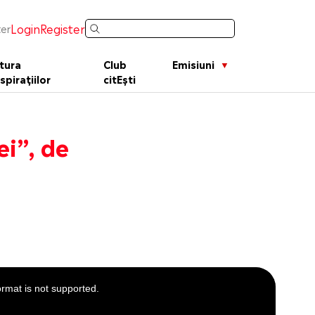
Login
Register
er
tura
Club
Emisiuni
spirațiilor
citEști
ei”, de
ormat is not supported.