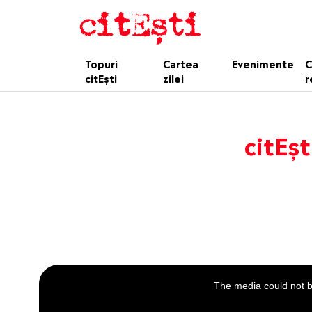
Topuri
Cartea
Evenimente
C
citEști
zilei
r
citEșt
This
is
a
The media could not be
modal
window.