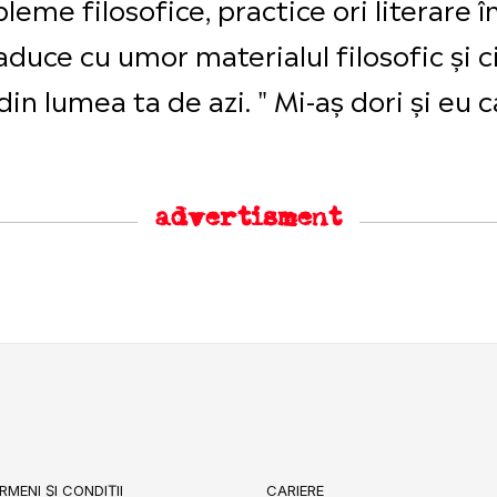
me filosofice, practice ori literare în
aduce cu umor materialul filosofic și ci
n lumea ta de azi. " Mi-aş dori şi eu c
advertisment
RMENI ȘI CONDIȚII
CARIERE