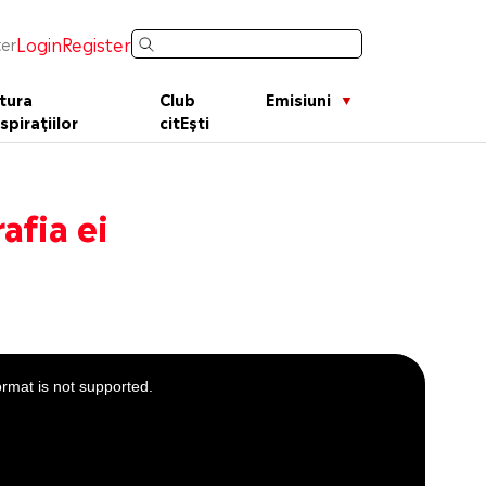
Login
Register
er
tura
Club
Emisiuni
spirațiilor
citEști
afia ei
ormat is not supported.