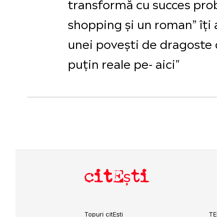
transformă cu succes proble
shopping și un roman” îți 
unei povești de dragoste di
puţin reale pe- aici"
citEști
Topuri citEști
TE