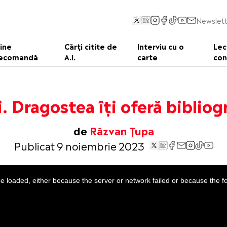
Newslett
ine
Cărți citite de
Interviu cu o
Lec
ecomandă
A.I.
carte
con
i. Dragostea îți oferă bibliogr
de
Răzvan Țupa
Publicat 9 noiembrie 2023
 loaded, either because the server or network failed or because the f