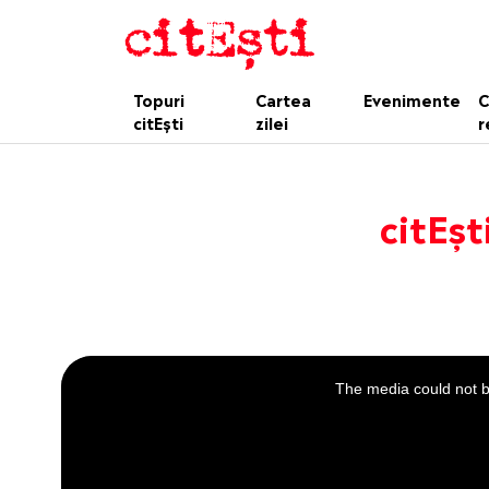
Topuri
Cartea
Evenimente
C
citEști
zilei
r
citEșt
This
is
a
The media could not be
modal
window.