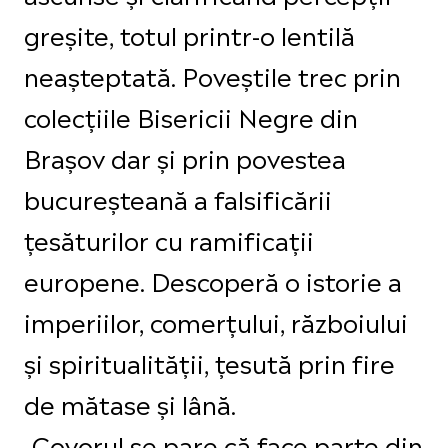
greșite, totul printr-o lentilă
neașteptată. Poveștile trec prin
colecțiile Bisericii Negre din
Brașov dar și prin povestea
bucureșteană a falsificării
țesăturilor cu ramificații
europene. Descoperă o istorie a
imperiilor, comerțului, războiului
și spiritualității, țesută prin fire
de mătase și lână.
„Covorul se pare că face parte din