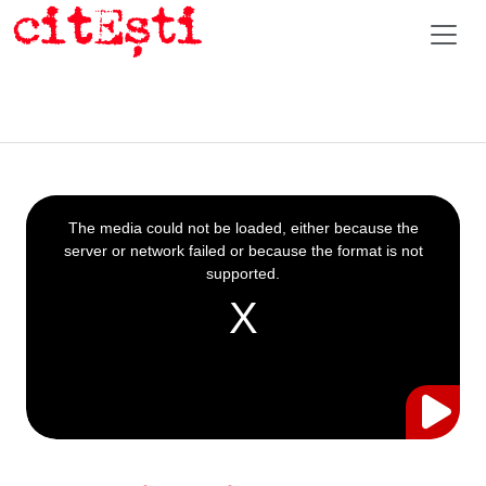
This
is
a
The media could not be loaded, either because the
modal
window.
server or network failed or because the format is not
supported.