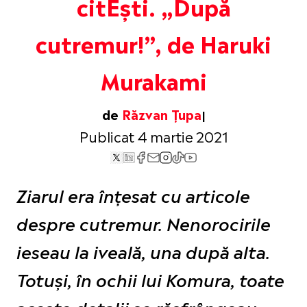
citEști. „După
cutremur!”, de Haruki
Murakami
de
Răzvan Țupa
Publicat 4 martie 2021
Ziarul era înțesat cu articole
despre cutremur. Nenorocirile
ieseau la iveală, una după alta.
Totuși, în ochii lui Komura, toate
aceste detalii se răsfrângeau