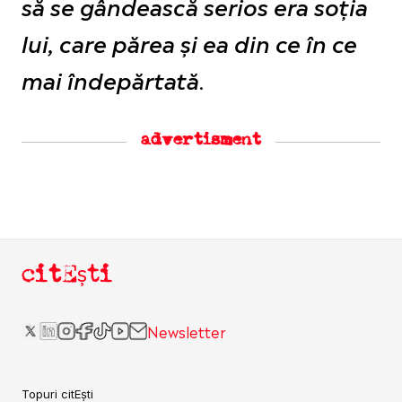
să se gândească serios era soția
lui, care părea și ea din ce în ce
.
mai îndepărtată
advertisment
citEști
Newsletter
Topuri citEști