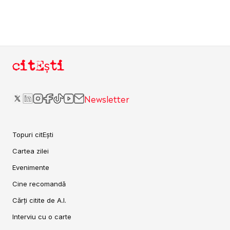
citEști
Newsletter
Topuri citEști
Cartea zilei
Evenimente
Cine recomandă
Cărți citite de A.I.
Interviu cu o carte