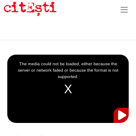
This
is
a
The media could not be loaded, either because the
modal
window.
server or network failed or because the format is not
supported.