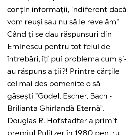
conțin informații, indiferent dacă
vom reuși sau nu să le revelăm"
Când ți se dau răspunsuri din
Eminescu pentru tot felul de
întrebări, îți pui problema cum și-
au răspuns alții?! Printre cărțile
cel mai des pomenite o să
găsești ”Godel, Escher, Bach -
Brilianta Ghirlandă Eternă”.
Douglas R. Hofstadter a primit
premiul Pulitzer în 1980 pentru