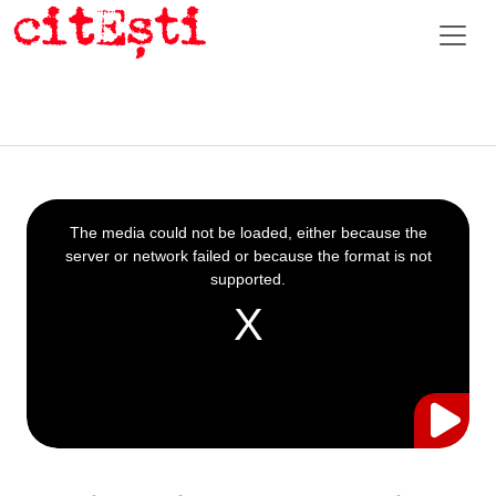
This
is
a
The media could not be loaded, either because the
modal
window.
server or network failed or because the format is not
supported.