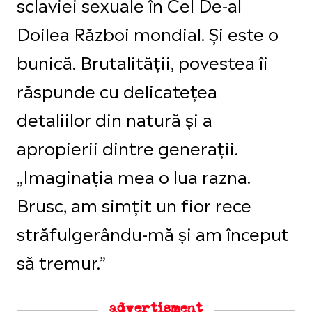
sclaviei sexuale în Cel De-al
Doilea Război mondial. Și este o
bunică. Brutalității, povestea îi
răspunde cu delicatețea
detaliilor din natură și a
apropierii dintre generații.
„Imaginația mea o lua razna.
Brusc, am simțit un fior rece
străfulgerându-mă și am început
să tremur.”
advertisment