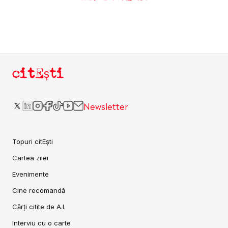
citEști
Newsletter
Topuri citEști
Cartea zilei
Evenimente
Cine recomandă
Cărți citite de A.I.
Interviu cu o carte