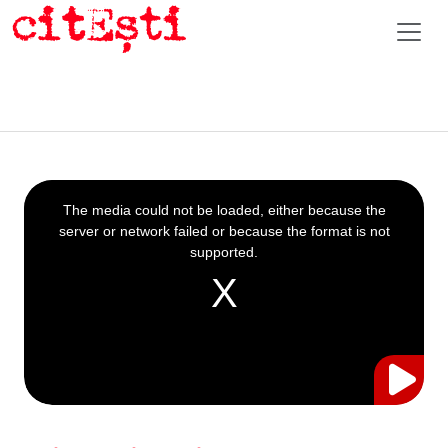
This
is
a
The media could not be loaded, either because the
modal
window.
server or network failed or because the format is not
supported.