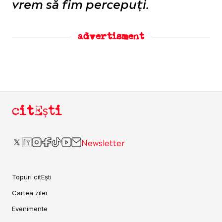
vrem să fim percepuți.
advertisment
citEști
Newsletter
Topuri citEști
Cartea zilei
Evenimente