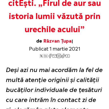
citEști. „Firul de aur sau
istoria lumii văzută prin
urechile acului”
de
Răzvan Țupa
Publicat 1 martie 2021
Deși azi nu mai acordăm la fel de
multă atenție originii și calității
bucăților individuale de țesături
cu care intrăm în contact zi de
zi, ele rămân niște elemente