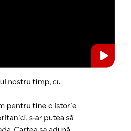
iul nostru timp, cu
 pentru tine o istorie
itanici, s-ar putea să
ovada. Cartea sa adună