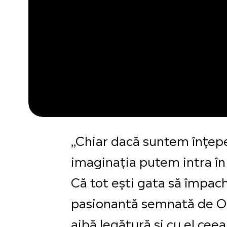
,,Chiar dacă suntem înțepe
imaginația putem intra în t
Că tot ești gata să împac
pasionantă semnată de Oli
aibă legătură și cu el ceea