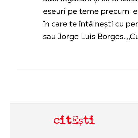
eseuri pe teme precum evo
în care te întâlnești cu p
sau Jorge Luis Borges. ,,C
citEști