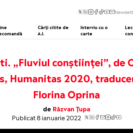
Newslett
ine
Cărți citite de
Interviu cu o
Lec
ecomandă
A.I.
carte
con
ti. „Fluviul conștiinței”, de 
s, Humanitas 2020, traduce
Florina Oprina
de
Răzvan Țupa
Publicat 8 ianuarie 2022