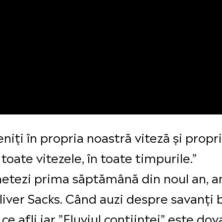
niți în propria noastră viteză și propr
oate vitezele, în toate timpurile.”
hetezi prima săptămână din noul an, am
ver Sacks. Când auzi despre savanți br
 ce afli iar ”Fluviul contiinței” este d