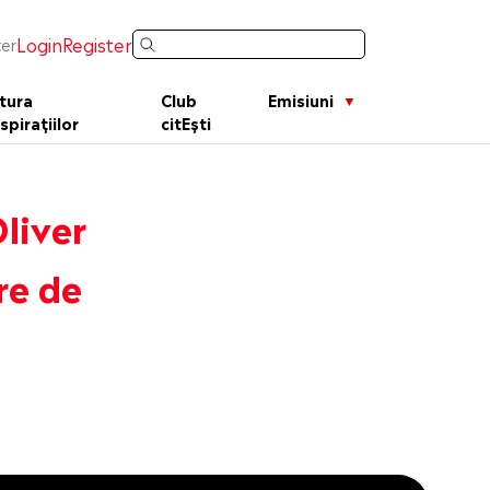
Login
Register
er
tura
Club
Emisiuni
spirațiilor
citEști
Oliver
re de