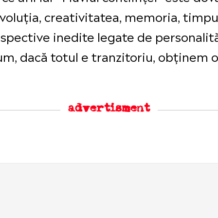
luția, creativitatea, memoria, timpul,
erspective inedite legate de personali
um, dacă totul e tranzitoriu, obținem 
advertisment