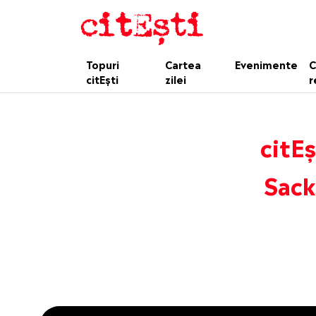
Topuri
Cartea
Evenimente
C
citEști
zilei
r
citEș
Sack
This