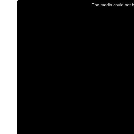
is
a
The media could not be
modal
window.