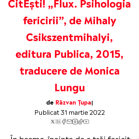
CitEști! „Flux. Psihologia
fericirii”, de Mihaly
Csikszentmihalyi,
editura Publica, 2015,
traducere de Monica
Lungu
de
Răzvan Țupa
Publicat 31 martie 2022
„În basme, înainte de a trăi fericit