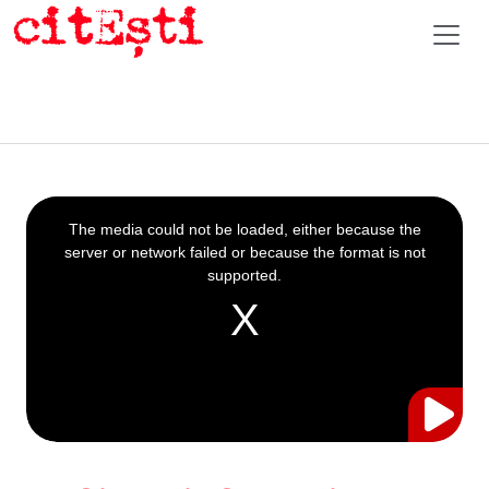
This
is
a
The media could not be loaded, either because the
modal
window.
server or network failed or because the format is not
supported.