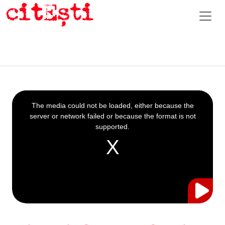
This
is
a
The media could not be loaded, either because the
modal
window.
server or network failed or because the format is not
supported.