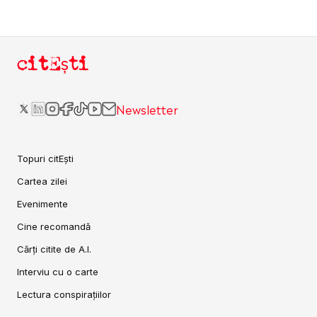
citEști
Newsletter
Topuri citEști
Cartea zilei
Evenimente
Cine recomandă
Cărți citite de A.I.
Interviu cu o carte
Lectura conspirațiilor