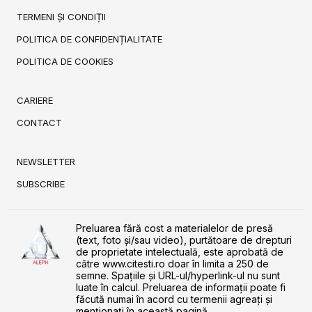
TERMENI ȘI CONDIȚII
POLITICA DE CONFIDENȚIALITATE
POLITICA DE COOKIES
CARIERE
CONTACT
NEWSLETTER
SUBSCRIBE
Preluarea fără cost a materialelor de presă
(text, foto și/sau video), purtătoare de drepturi
de proprietate intelectuală, este aprobată de
către www.citesti.ro doar în limita a 250 de
semne. Spaţiile şi URL-ul/hyperlink-ul nu sunt
luate în calcul. Preluarea de informaţii poate fi
făcută numai în acord cu termenii agreaţi şi
menţionaţi în această pagină.